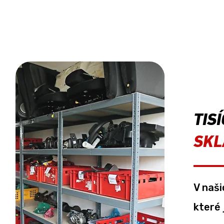
TIS
SKL
V naši
které 