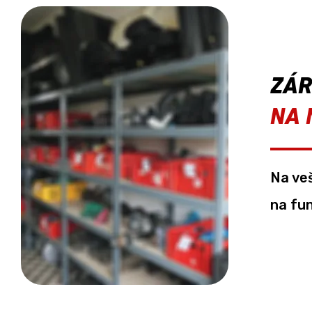
ZÁ
NA 
Na ve
na fu