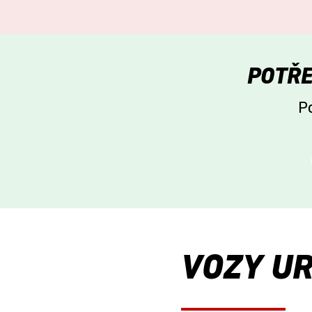
POTŘE
P
VOZY U