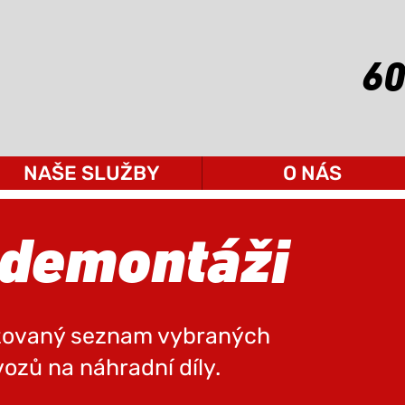
60
NAŠE SLUŽBY
O NÁS
 demontáži
izovaný seznam vybraných
ozů na náhradní díly.