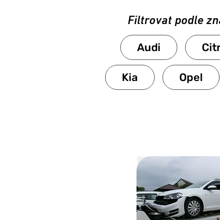
Filtrovat podle z
Audi
Cit
Kia
Opel