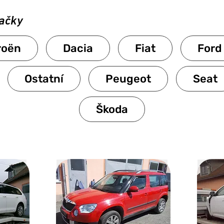
načky
roën
Dacia
Fiat
Ford
Ostatní
Peugeot
Seat
Škoda