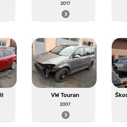
2017
II
VW Touran
Škod
2007