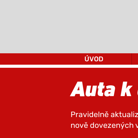
ÚVOD
Auta k
Pravidelně aktual
nově dovezených v