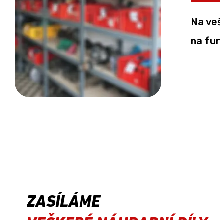
Na ve
na fu
ZASÍLÁME