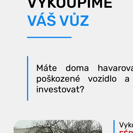
VYKOUPÍME
VÁŠ VŮZ
M
áte doma havarova
poškozené vozidlo 
investovat?
Vyk