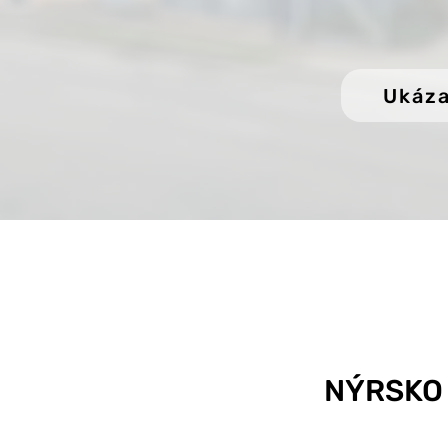
Ukáza
NÝRSKO