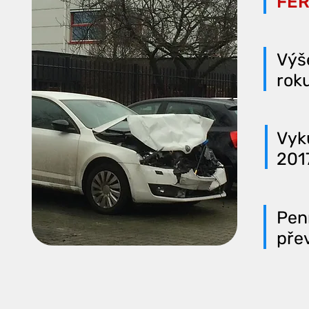
FÉR
Výše
roku
Vyk
201
Pen
přev