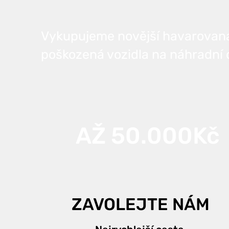
Vykupujeme novější havarovaná 
poškozená vozidla na náhradní d
AŽ 50.000Kč
ZAVOLEJTE NÁM