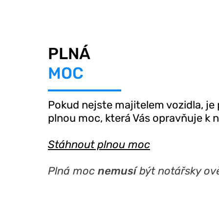
PLNÁ
MOC
Pokud nejste majitelem vozidla, je p
plnou moc,
která Vás opravňuje k 
Stáhnout plnou moc
Plná moc
nemusí
být notářsky ov