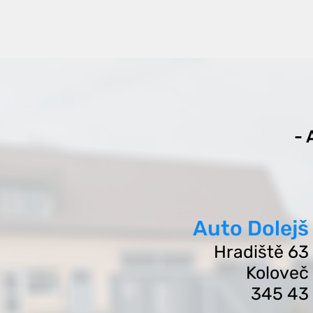
-
Auto Dolejš
Hradišt
ě 63
Koloveč
345 43