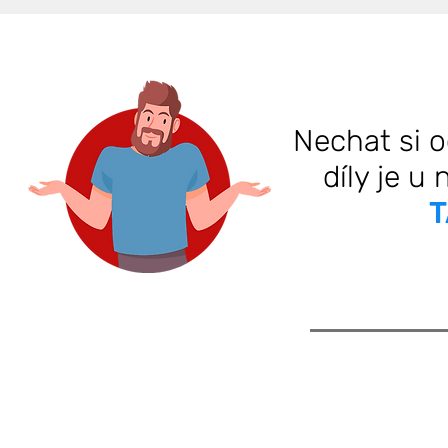
Nechat si o
díly je u
T