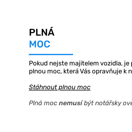
PLNÁ
MOC
Pokud nejste majitelem vozidla, je p
plnou moc,
která Vás opravňuje k 
Stáhnout plnou moc
Plná moc
nemusí
být notářsky ov