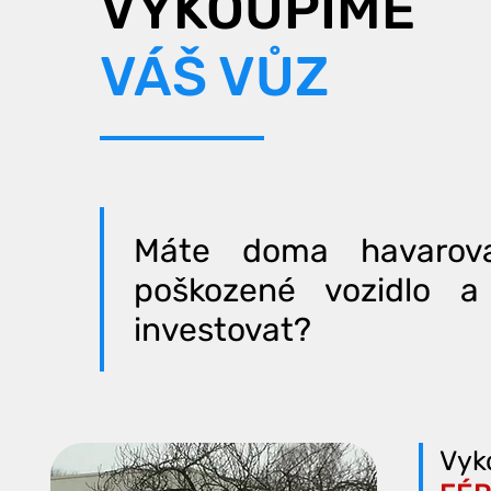
VYKOUPÍME
VÁŠ VŮZ
M
áte doma havarova
poškozené vozidlo 
investovat?
Vyk