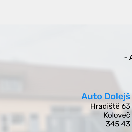
-
Auto Dolejš
Hradišt
ě 63
Koloveč
345 43