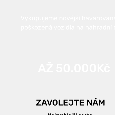
Vykupujeme novější havarovaná 
poškozená vozidla na náhradní d
AŽ 50.000Kč
ZAVOLEJTE NÁM