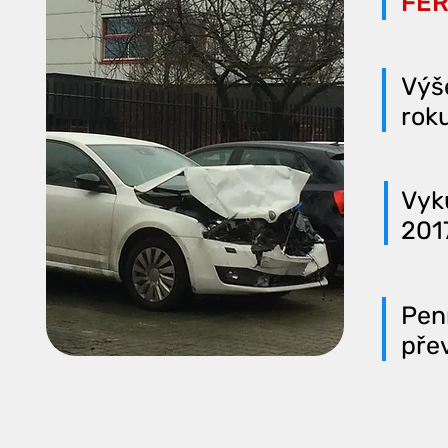
FÉR
Výše
roku
Vyk
201
Pen
přev