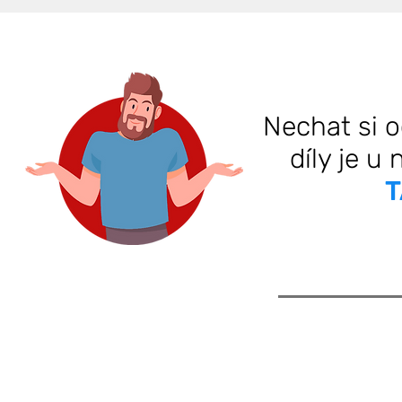
Nechat si o
díly je u
T