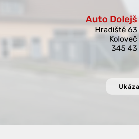
Auto Dolejš
Hradišt
ě 63
Koloveč
345 43
Ukáza