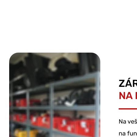
ZÁ
NA 
Na veš
na fun