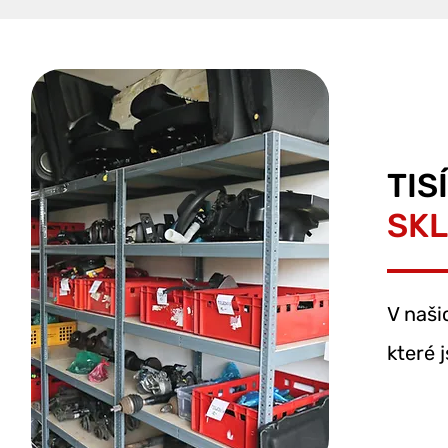
TIS
SK
V naši
které j