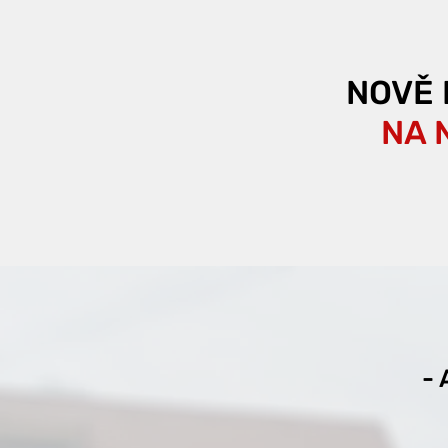
NOVĚ 
NA 
-