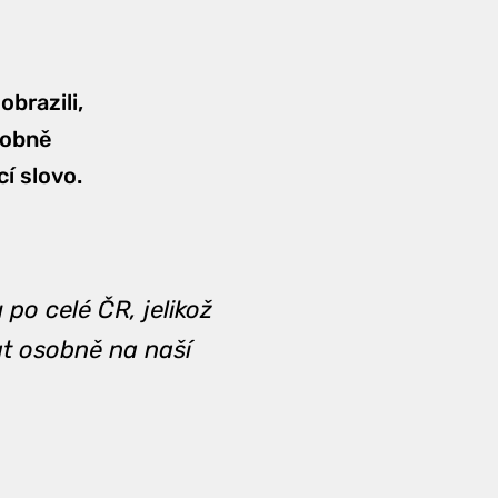
brazili,
dobně
í slovo.
po celé ČR, jelikož
at osobně na naší