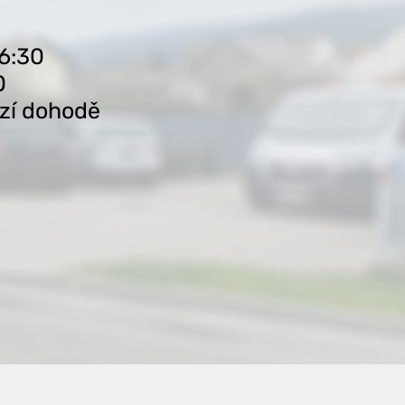
16:30
0
zí dohodě