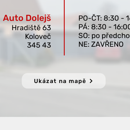
Auto Dolejš
PO-ČT: 8:30 - 
PÁ: 8:30 - 16:0
Hradišt
ě 63
SO: po předcho
Koloveč
NE: ZAVŘENO
345 43
Ukázat na mapě