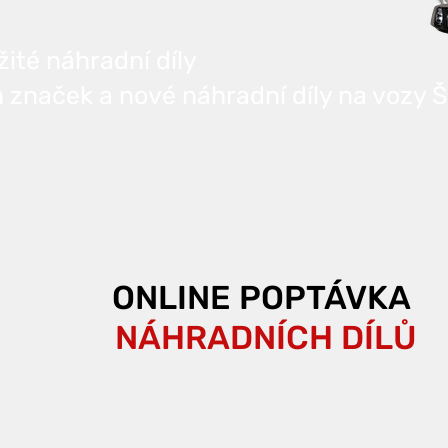
té náhradní díly
 značek a nové náhradní díly na vozy 
ONLINE POPTÁVKA
NÁHRADNÍCH DÍLŮ