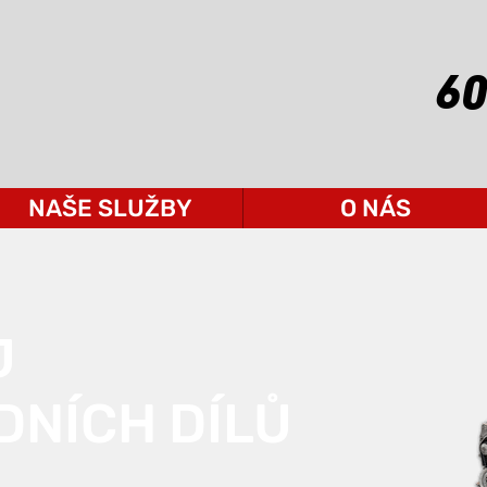
60
NAŠE SLUŽBY
O NÁS
J
NÍCH DÍLŮ